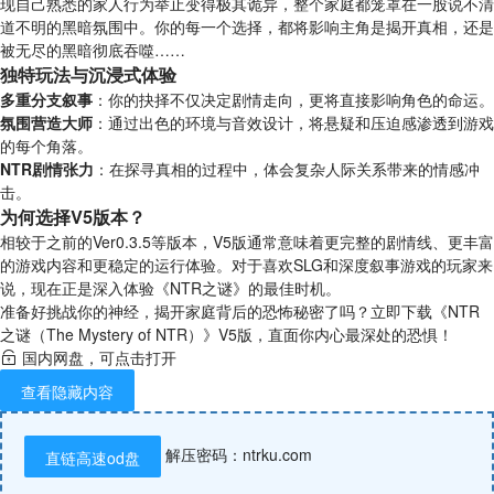
现自己熟悉的家人行为举止变得极其诡异，整个家庭都笼罩在一股说不清
道不明的黑暗氛围中。你的每一个选择，都将影响主角是揭开真相，还是
被无尽的黑暗彻底吞噬……
独特玩法与沉浸式体验
多重分支叙事
：你的抉择不仅决定剧情走向，更将直接影响角色的命运。
氛围营造大师
：通过出色的环境与音效设计，将悬疑和压迫感渗透到游戏
的每个角落。
NTR剧情张力
：在探寻真相的过程中，体会复杂人际关系带来的情感冲
击。
为何选择V5版本？
相较于之前的Ver0.3.5等版本，V5版通常意味着更完整的剧情线、更丰富
的游戏内容和更稳定的运行体验。对于喜欢SLG和深度叙事游戏的玩家来
说，现在正是深入体验《NTR之谜》的最佳时机。
准备好挑战你的神经，揭开家庭背后的恐怖秘密了吗？立即下载《NTR
之谜（The Mystery of NTR）》V5版，直面你内心最深处的恐惧！
国内网盘，可点击打开
查看隐藏内容
解压密码：ntrku.com
直链高速od盘