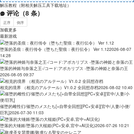
解压教程（附相关解压工具下载地址）
评论（
8
条）
正序
倒序
加载更多
最新游戏
堕落的圣痕：夜行传令（堕ちた聖痕：夜行伝令） Ver 1.12
2026-08-07
14:28
堕落的神姬与奈落之王-/コード:アポカリプス -堕落の神姫と奈落の王
2026-08-05 09:37
相克的境界 （相克のアルテール）V1.0.2 全回想存档
2026-08-02 10:40
催堕的雌性们/催堕のメスたち[+自带全回想][PC+安卓][官中/人妻/小便/
巨乳]
2026-07-30 11:03
堕落的大锤姬/堕落の大槌姫(PC+安卓,官中+AI汉化)
2026-07-26 10:21