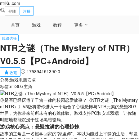
ntrKu.com
登陆
注册
首页
游戏
教程
更多
线路选择
NTR之谜（The Mystery of NTR）
V0.5.5【PC+Android】
1758941513
0
收藏
分类:
游戏
电脑
安卓
标签:
ntr
SLG
主角
你是否已经厌倦了千篇一律的校园恋爱故事？《NTR之谜（The Mystery
of NTR）》V5版将带你进入一个融合了心理恐怖与NTR元素的悬疑SLG
世界，为你带来前所未有的心跳体验。游戏支持PC和安卓双端，让你随
时随地都能沉浸于这场黑暗谜局。
游戏核心亮点：悬疑拉满的心理惊悚
故事的主角是一名辍学回家的“家里蹲”。本以为能过上平静的生活，却发