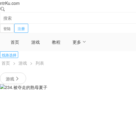
ntrKu.com
登陆
注册
首页
游戏
教程
更多
线路选择
首页
>
游戏
>
列表
游戏