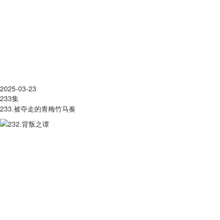
2025-03-23
233集
233.被夺走的青梅竹马奏